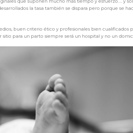
 vaginales que suponen mucho más tiempo y esfuerzo…. y sol
esarrollados la tasa también se dispara pero porque se ha
s, buen criterio ético y profesionales bien cualificados pa
sitio para un parto siempre será un hospital y no un domici